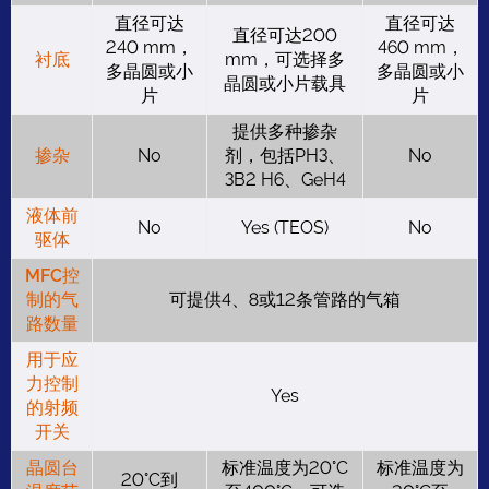
直径可达
直径可达
直径可达200
240 mm，
460 mm，
衬底
mm，可选择多
多晶圆或小
多晶圆或小
晶圆或小片载具
片
片
提供多种掺杂
掺杂
No
剂，包括PH3、
No
3B2 H6、GeH4
液体前
No
Yes (TEOS)
No
驱体
MFC控
制的气
可提供4、8或12条管路的气箱
路数量
用于应
力控制
Yes
的射频
开关
晶圆台
标准温度为20°C
标准温度为
20°C到