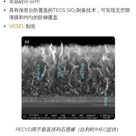
非晶硅(a-Si:H)
具有保形台阶覆盖的TEOS SiO
制备技术，可实现无空隙
2
薄膜和均匀的阶梯覆盖
VCSEL
制造
PECVD用于垂直排列石墨烯（比利时IMEC提供）