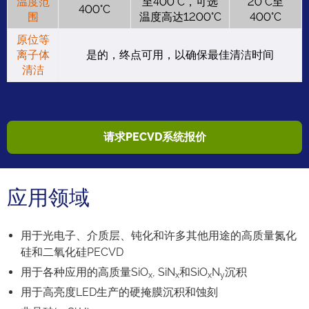
温度范
至400°C，可选
20°C至
400°C
围
温度高达1200°C
400°C
原位等
离子体
是的，终点可用，以确保最佳清洁时间
清洁
请求PECVD系统报价
应用领域
用于光电子、介质层、钝化和许多其他用途的高质量氮化
硅和二氧化硅PECVD
用于各种应用的高质量SiO
, SiN
和SiO
N
沉积
x
x
x
y
用于高亮度LED生产的硬掩膜沉积和蚀刻