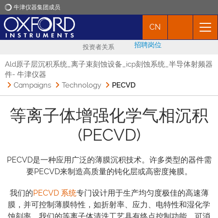
牛津仪器集团成员
CN
牛津仪器
招聘岗位
投资者关系
应用
Ald原子层沉积系统_离子束刻蚀设备_icp刻蚀系统_半导体射频器
件- 牛津仪器
Campaigns
Technology
PECVD
产品
等离子体增强化学气相沉积
新闻
(PECVD)
市场活动
PECVD是一种应用广泛的薄膜沉积技术。许多类型的器件需
要PECVD来制造高质量的钝化层或高密度掩膜。
联络我们
我们的
PECVD 系统
专门设计用于生产均匀度极佳的高速薄
膜，并可控制薄膜特性，如折射率、应力、电特性和湿化学
蚀刻率。我们的等离子体清洗工艺具有终点控制功能，可消