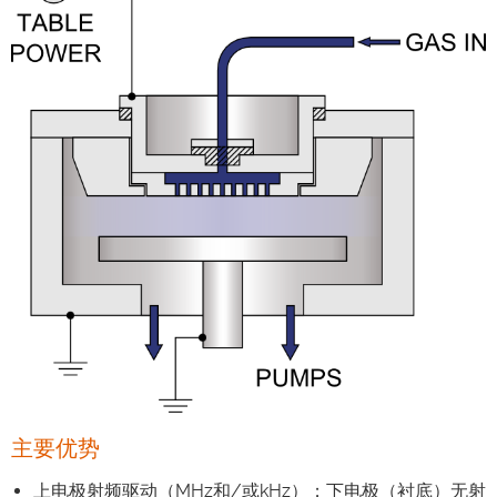
主要优势
上电极射频驱动（MHz和/或kHz）；下电极（衬底）无射