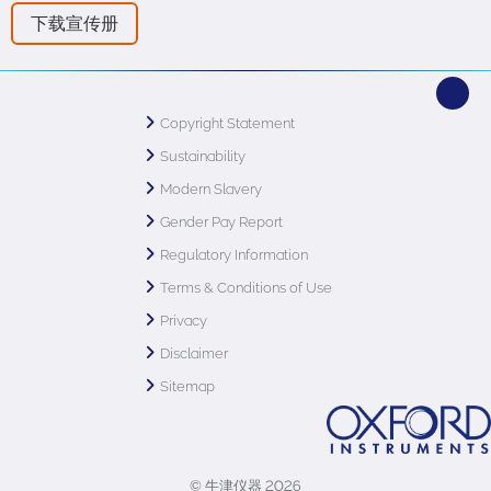
下载宣传册
Copyright Statement
Sustainability
Modern Slavery
Gender Pay Report
Regulatory Information
Terms & Conditions of Use
Privacy
Disclaimer
Sitemap
© 牛津仪器 2026