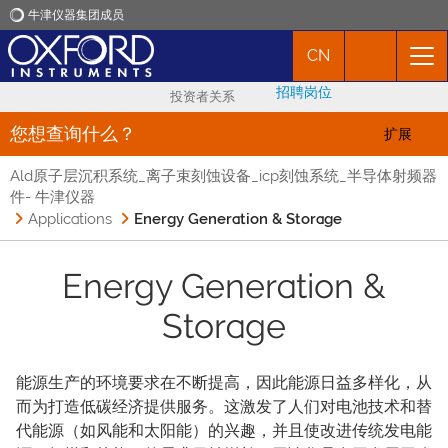
牛津仪器集团成员
CN
牛津仪器
招聘岗位
投资者关系
应用
您想查询什么？
扩展
Ald原子层沉积系统_离子束刻蚀设备_icp刻蚀系统_半导体射频器
产品
件- 牛津仪器
Applications
Energy Generation & Storage
新闻
Energy Generation &
市场活动
Storage
联络我们
能源生产的环境要求在不断提高，因此能源日益多样化，从
而为打造低碳经济提供服务。这激发了人们对电池技术和替
代能源（如风能和太阳能）的兴趣，并且使改进传统发电能