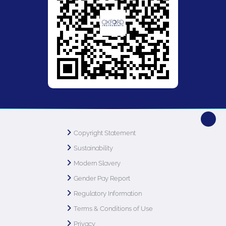
Copyright Statement
Sustainability
Modern Slavery
Gender Pay Report
Regulatory Information
Terms & Conditions of Use
Privacy