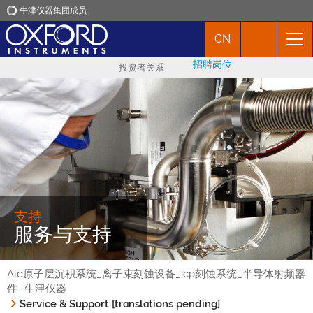
牛津仪器集团成员
CN
牛津仪器
招聘岗位
投资者关系
应用
产品
新闻
市场活动
支持
服务与支持
联络我们
Ald原子层沉积系统_离子束刻蚀设备_icp刻蚀系统_半导体射频器
件- 牛津仪器
Service & Support [translations pending]