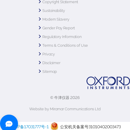
Copyright Statement
Sustainability
Modern Slavery
Gender Pay Report
Regulatory Information
Terms & Conditions of Use
Privacy
Disclaimer
Sitemap
© 牛津仪器 2026
Website by Miramar Communications Ltd
沪ICP备17031777号-1
公安机关备案号31010402003473